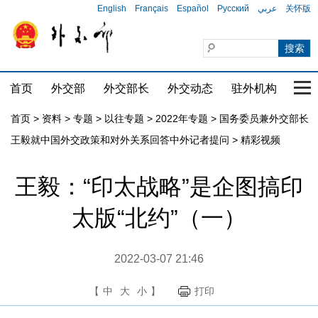
English
Français
Español
Русский
عربي
关怀版
首页
外交部
外交部长
外交动态
驻外机构
国家
首页
>
资料
>
专题
>
以往专题
>
2022年专题
>
国务委员兼外交部长
王毅就中国外交政策和对外关系回答中外记者提问
>
精彩视频
王毅：“印太战略”是企图搞印
太版“北约”（一）
2022-03-07 21:46
【
中
大
小
】
打印