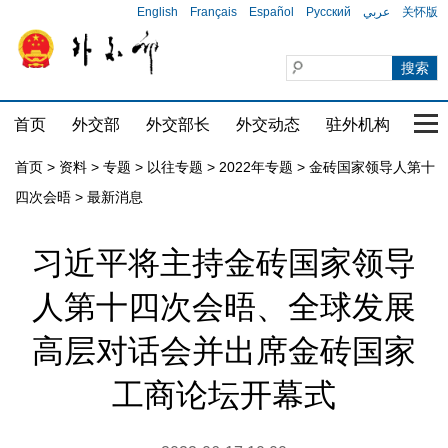
English
Français
Español
Русский
عربي
关怀版
首页
外交部
外交部长
外交动态
驻外机构
国家
首页
>
资料
>
专题
>
以往专题
>
2022年专题
>
金砖国家领导人第十
四次会晤
>
最新消息
习近平将主持金砖国家领导
人第十四次会晤、全球发展
高层对话会并出席金砖国家
工商论坛开幕式