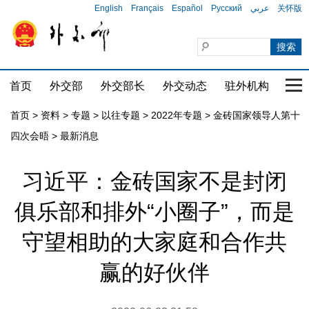
English
Français
Español
Русский
عربي
关怀版
首页
外交部
外交部长
外交动态
驻外机构
国家
首页
>
资料
>
专题
>
以往专题
>
2022年专题
>
金砖国家领导人第十
四次会晤
>
最新消息
习近平：金砖国家不是封闭
俱乐部和排外“小圈子”，而是
守望相助的大家庭和合作共
赢的好伙伴