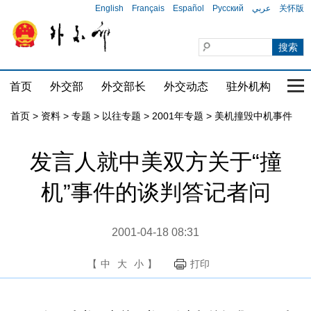
English
Français
Español
Русский
عربي
关怀版
首页
外交部
外交部长
外交动态
驻外机构
国家
首页
>
资料
>
专题
>
以往专题
>
2001年专题
>
美机撞毁中机事件
发言人就中美双方关于“撞
机”事件的谈判答记者问
2001-04-18 08:31
【
中
大
小
】
打印