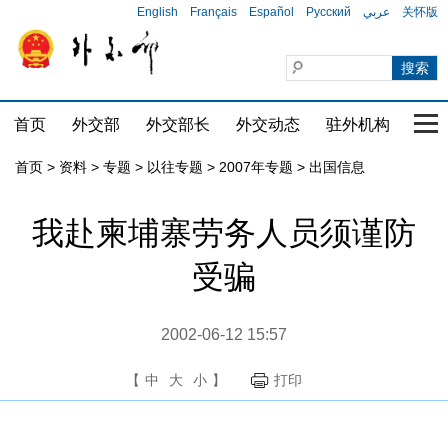
English
Français
Español
Русский
عربي
关怀版
首页
外交部
外交部长
外交动态
驻外机构
国家
首页
>
资料
>
专题
>
以往专题
>
2007年专题
>
出国信息
我赴柬埔寨劳务人员须谨防
受骗
2002-06-12 15:57
【
中
大
小
】
打印