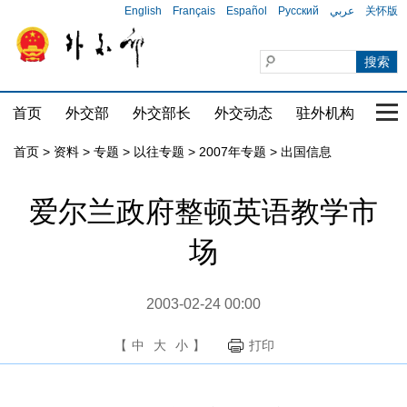
English
Français
Español
Русский
عربي
关怀版
首页
外交部
外交部长
外交动态
驻外机构
国家
首页
>
资料
>
专题
>
以往专题
>
2007年专题
>
出国信息
爱尔兰政府整顿英语教学市
场
2003-02-24 00:00
【
中
大
小
】
打印