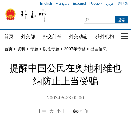
English
Français
Español
Русский
عربي
关怀版
首页
外交部
外交部长
外交动态
驻外机构
国家
首页
>
资料
>
专题
>
以往专题
>
2007年专题
>
出国信息
提醒中国公民在奥地利维也
纳防止上当受骗
2003-05-23 00:00
【
中
大
小
】
打印