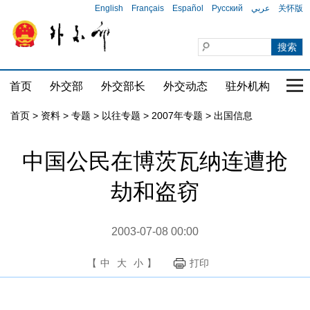
English
Français
Español
Русский
عربي
关怀版
首页
外交部
外交部长
外交动态
驻外机构
国家
首页
>
资料
>
专题
>
以往专题
>
2007年专题
>
出国信息
中国公民在博茨瓦纳连遭抢
劫和盗窃
2003-07-08 00:00
【
中
大
小
】
打印