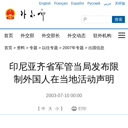
English
Français
Español
Русский
عربي
关怀版
首页
外交部
外交部长
外交动态
驻外机构
国家
首页
>
资料
>
专题
>
以往专题
>
2007年专题
>
出国信息
印尼亚齐省军管当局发布限
制外国人在当地活动声明
2003-07-10 00:00
【
中
大
小
】
打印