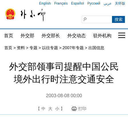
English
Français
Español
Русский
عربي
关怀版
首页
外交部
外交部长
外交动态
驻外机构
国家
首页
>
资料
>
专题
>
以往专题
>
2007年专题
>
出国信息
外交部领事司提醒中国公民
境外出行时注意交通安全
2003-08-08 00:00
【
中
大
小
】
打印