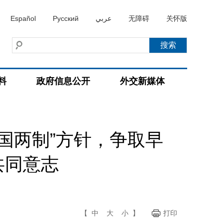
Español
Русский
عربي
无障碍
关怀版
料
政府信息公开
外交新媒体
国两制”方针，争取早
共同意志
【
中
大
小
】
打印