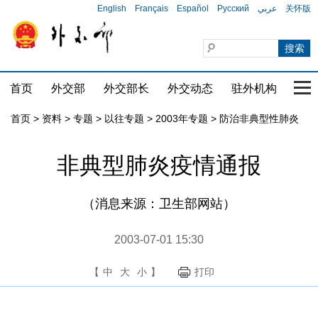
English
Français
Español
Русский
عربي
关怀版
首页
外交部
外交部长
外交动态
驻外机构
国家
首页
>
资料
>
专题
>
以往专题
>
2003年专题
>
防治非典型性肺炎
非典型肺炎疫情通报
（消息来源：卫生部网站）
2003-07-01 15:30
【
中
大
小
】
打印