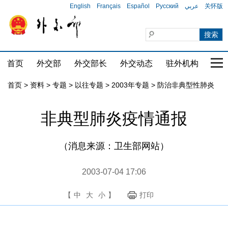
English
Français
Español
Русский
عربي
关怀版
首页
外交部
外交部长
外交动态
驻外机构
国家
首页
>
资料
>
专题
>
以往专题
>
2003年专题
>
防治非典型性肺炎
非典型肺炎疫情通报
（消息来源：卫生部网站）
2003-07-04 17:06
【
中
大
小
】
打印