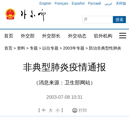
English
Français
Español
Русский
عربي
关怀版
首页
外交部
外交部长
外交动态
驻外机构
国家
首页
>
资料
>
专题
>
以往专题
>
2003年专题
>
防治非典型性肺炎
非典型肺炎疫情通报
（消息来源：卫生部网站）
2003-07-08 10:31
【
中
大
小
】
打印