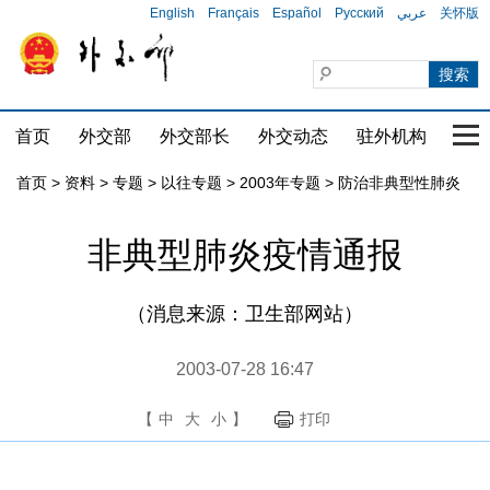
English
Français
Español
Русский
عربي
关怀版
首页
外交部
外交部长
外交动态
驻外机构
国家
首页
>
资料
>
专题
>
以往专题
>
2003年专题
>
防治非典型性肺炎
非典型肺炎疫情通报
（消息来源：卫生部网站）
2003-07-28 16:47
【
中
大
小
】
打印