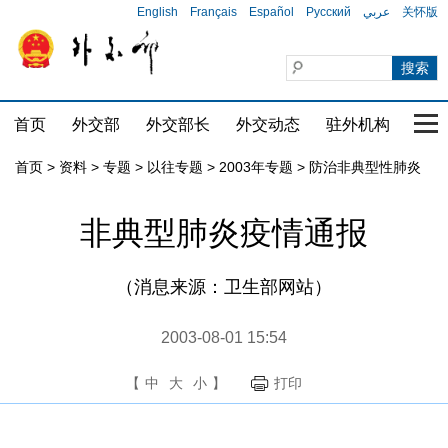
English
Français
Español
Русский
عربي
关怀版
首页
外交部
外交部长
外交动态
驻外机构
国家
首页
>
资料
>
专题
>
以往专题
>
2003年专题
>
防治非典型性肺炎
非典型肺炎疫情通报
（消息来源：卫生部网站）
2003-08-01 15:54
【
中
大
小
】
打印