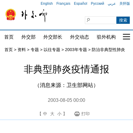
English
Français
Español
Русский
عربي
关怀版
首页
外交部
外交部长
外交动态
驻外机构
国家
首页
>
资料
>
专题
>
以往专题
>
2003年专题
>
防治非典型性肺炎
非典型肺炎疫情通报
（消息来源：卫生部网站）
2003-08-05 00:00
【
中
大
小
】
打印