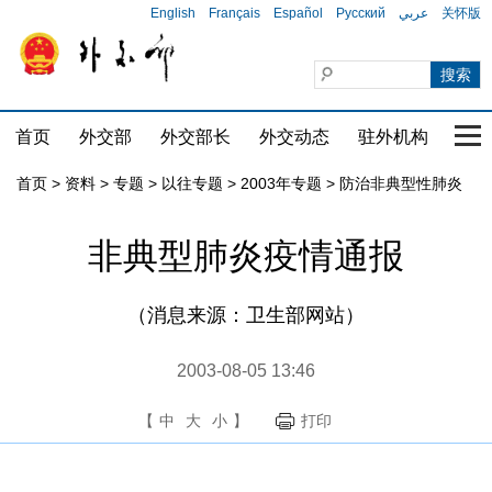
English
Français
Español
Русский
عربي
关怀版
首页
外交部
外交部长
外交动态
驻外机构
国家
首页
>
资料
>
专题
>
以往专题
>
2003年专题
>
防治非典型性肺炎
非典型肺炎疫情通报
（消息来源：卫生部网站）
2003-08-05 13:46
【
中
大
小
】
打印