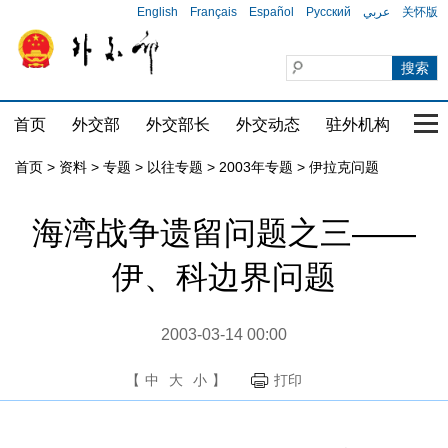
English
Français
Español
Русский
عربي
关怀版
首页
外交部
外交部长
外交动态
驻外机构
国家
首页
>
资料
>
专题
>
以往专题
>
2003年专题
>
伊拉克问题
海湾战争遗留问题之三——
伊、科边界问题
2003-03-14 00:00
【
中
大
小
】
打印