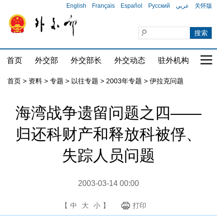
English
Français
Español
Русский
عربي
关怀版
首页
外交部
外交部长
外交动态
驻外机构
国家
首页
>
资料
>
专题
>
以往专题
>
2003年专题
>
伊拉克问题
海湾战争遗留问题之四——
归还科财产和释放科被俘、
失踪人员问题
2003-03-14 00:00
【
中
大
小
】
打印