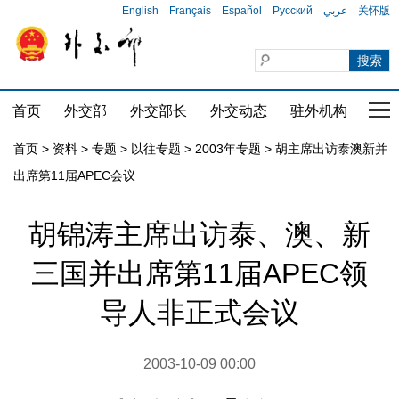
English
Français
Español
Русский
عربي
关怀版
首页
外交部
外交部长
外交动态
驻外机构
国家
首页
>
资料
>
专题
>
以往专题
>
2003年专题
>
胡主席出访泰澳新并
出席第11届APEC会议
胡锦涛主席出访泰、澳、新
三国并出席第11届APEC领
导人非正式会议
2003-10-09 00:00