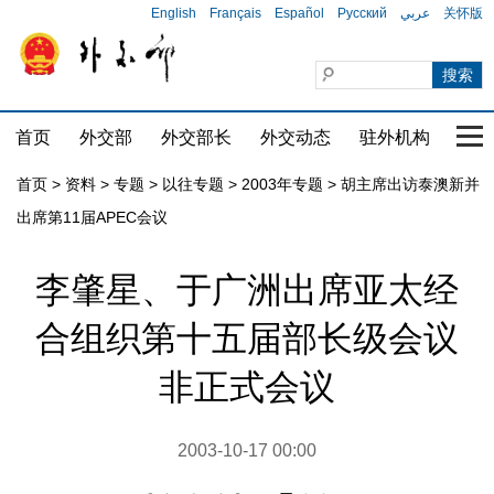
English
Français
Español
Русский
عربي
关怀版
首页
外交部
外交部长
外交动态
驻外机构
国家
首页
>
资料
>
专题
>
以往专题
>
2003年专题
>
胡主席出访泰澳新并
出席第11届APEC会议
李肇星、于广洲出席亚太经
合组织第十五届部长级会议
非正式会议
2003-10-17 00:00