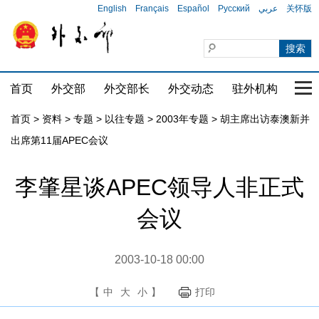
English
Français
Español
Русский
عربي
关怀版
首页
外交部
外交部长
外交动态
驻外机构
国家
首页
>
资料
>
专题
>
以往专题
>
2003年专题
>
胡主席出访泰澳新并
出席第11届APEC会议
李肇星谈APEC领导人非正式
会议
2003-10-18 00:00
【
中
大
小
】
打印