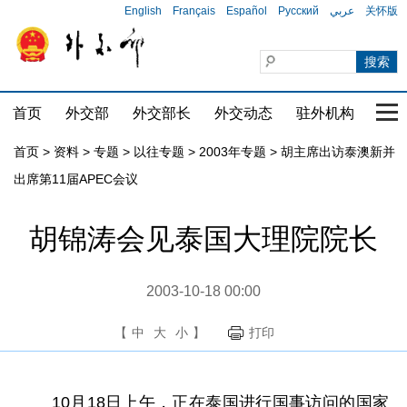
English
Français
Español
Русский
عربي
关怀版
首页
外交部
外交部长
外交动态
驻外机构
国家
首页
>
资料
>
专题
>
以往专题
>
2003年专题
>
胡主席出访泰澳新并
出席第11届APEC会议
胡锦涛会见泰国大理院院长
2003-10-18 00:00
【
中
大
小
】
打印
10月18日上午，正在泰国进行国事访问的国家