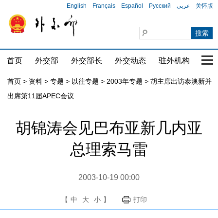
English
Français
Español
Русский
عربي
关怀版
首页
外交部
外交部长
外交动态
驻外机构
国家
首页
>
资料
>
专题
>
以往专题
>
2003年专题
>
胡主席出访泰澳新并
出席第11届APEC会议
胡锦涛会见巴布亚新几内亚
总理索马雷
2003-10-19 00:00
【
中
大
小
】
打印