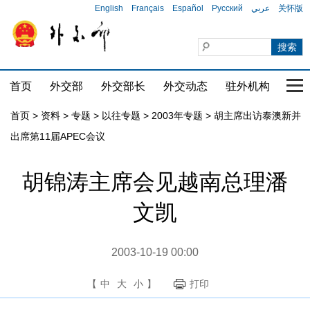
English
Français
Español
Русский
عربي
关怀版
首页
外交部
外交部长
外交动态
驻外机构
国家
首页
>
资料
>
专题
>
以往专题
>
2003年专题
>
胡主席出访泰澳新并
出席第11届APEC会议
胡锦涛主席会见越南总理潘
文凯
2003-10-19 00:00
【
中
大
小
】
打印