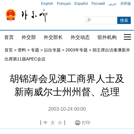
English
Français
Español
Русский
عربي
关怀版
首页
外交部
外交部长
外交动态
驻外机构
国家
首页
>
资料
>
专题
>
以往专题
>
2003年专题
>
胡主席出访泰澳新并
出席第11届APEC会议
胡锦涛会见澳工商界人士及
新南威尔士州州督、总理
2003-10-24 00:00
【
中
大
小
】
打印