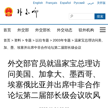
English
Français
Español
Русский
عربي
关怀版
首页
外交部
外交部长
外交动态
驻外机构
国家
首页
>
资料
>
专题
>
以往专题
>
2003年专题
>
温家宝总理访问美、
加、墨、埃塞并出席中非合作论坛第二届部长级会议
外交部官员就温家宝总理访
问美国、加拿大、墨西哥、
埃塞俄比亚并出席中非合作
论坛第二届部长级会议吹风