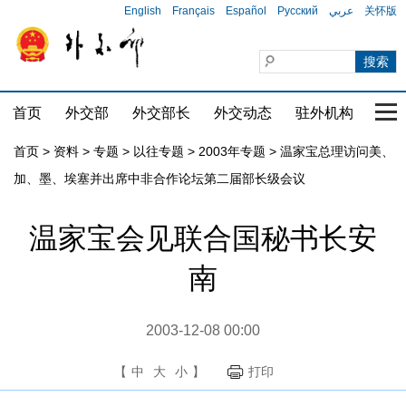
English
Français
Español
Русский
عربي
关怀版
首页
外交部
外交部长
外交动态
驻外机构
国家
首页
>
资料
>
专题
>
以往专题
>
2003年专题
>
温家宝总理访问美、
加、墨、埃塞并出席中非合作论坛第二届部长级会议
温家宝会见联合国秘书长安
南
2003-12-08 00:00
【
中
大
小
】
打印