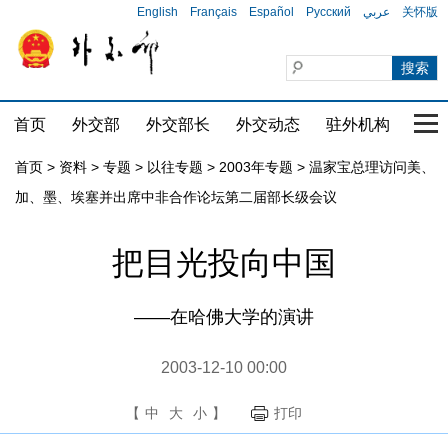
English
Français
Español
Русский
عربي
关怀版
首页
外交部
外交部长
外交动态
驻外机构
国家
首页
>
资料
>
专题
>
以往专题
>
2003年专题
>
温家宝总理访问美、
加、墨、埃塞并出席中非合作论坛第二届部长级会议
把目光投向中国
——在哈佛大学的演讲
2003-12-10 00:00
【
中
大
小
】
打印