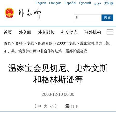
English
Français
Español
Русский
عربي
关怀版
首页
外交部
外交部长
外交动态
驻外机构
国家
首页
>
资料
>
专题
>
以往专题
>
2003年专题
>
温家宝总理访问美、
加、墨、埃塞并出席中非合作论坛第二届部长级会议
温家宝会见切尼、史蒂文斯
和格林斯潘等
2003-12-10 00:00
【
中
大
小
】
打印