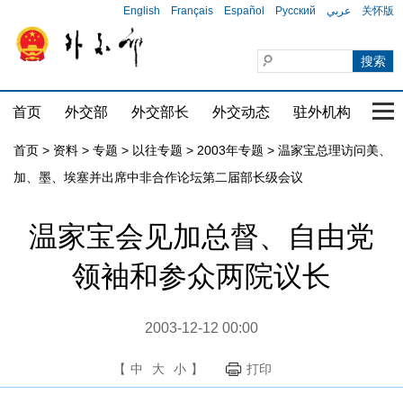
English
Français
Español
Русский
عربي
关怀版
首页
外交部
外交部长
外交动态
驻外机构
国家
首页
>
资料
>
专题
>
以往专题
>
2003年专题
>
温家宝总理访问美、
加、墨、埃塞并出席中非合作论坛第二届部长级会议
温家宝会见加总督、自由党
领袖和参众两院议长
2003-12-12 00:00
【
中
大
小
】
打印