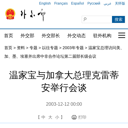
English
Français
Español
Русский
عربي
关怀版
首页
外交部
外交部长
外交动态
驻外机构
国家
首页
>
资料
>
专题
>
以往专题
>
2003年专题
>
温家宝总理访问美、
加、墨、埃塞并出席中非合作论坛第二届部长级会议
温家宝与加拿大总理克雷蒂
安举行会谈
2003-12-12 00:00
【
中
大
小
】
打印