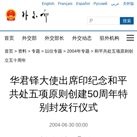
English
Français
Español
Русский
عربي
关怀版
首页
外交部
外交部长
外交动态
驻外机构
国家
首页
>
资料
>
专题
>
以往专题
>
2004年专题
>
和平共处五项原则创
立五十周年
华君铎大使出席印纪念和平
共处五项原则创建50周年特
别封发行仪式
2004-06-30 00:00