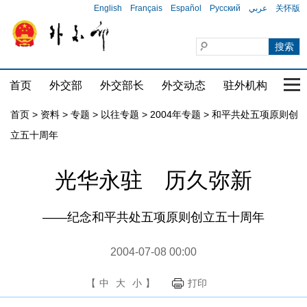
English
Français
Español
Русский
عربي
关怀版
首页
外交部
外交部长
外交动态
驻外机构
国家
首页
>
资料
>
专题
>
以往专题
>
2004年专题
>
和平共处五项原则创
立五十周年
光华永驻 历久弥新
——纪念和平共处五项原则创立五十周年
2004-07-08 00:00
【
中
大
小
】
打印