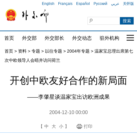
English
Français
Español
Русский
عربي
关怀版
首页
外交部
外交部长
外交动态
驻外机构
国家
首页
>
资料
>
专题
>
以往专题
>
2004年专题
>
温家宝总理出席第七
次中欧领导人会晤并访问荷兰
开创中欧友好合作的新局面
——李肇星谈温家宝出访欧洲成果
2004-12-10 00:00
【
中
大
小
】
打印