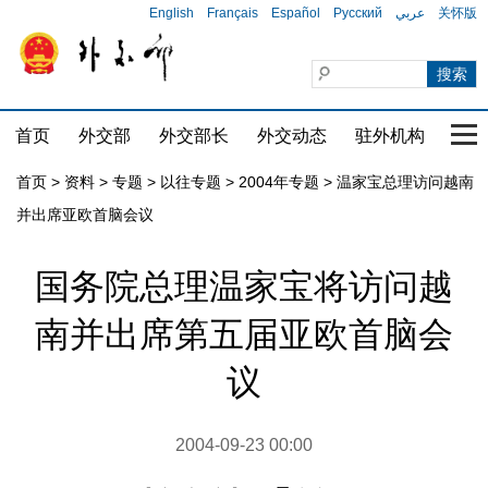
English
Français
Español
Русский
عربي
关怀版
首页
外交部
外交部长
外交动态
驻外机构
国家
首页
>
资料
>
专题
>
以往专题
>
2004年专题
>
温家宝总理访问越南
并出席亚欧首脑会议
国务院总理温家宝将访问越
南并出席第五届亚欧首脑会
议
2004-09-23 00:00