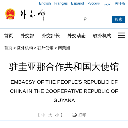
English
Français
Español
Русский
عربي
关怀版
首页
外交部
外交部长
外交动态
驻外机构
国家
首页
>
驻外机构
>
驻外使馆
>
南美洲
驻圭亚那合作共和国大使馆
EMBASSY OF THE PEOPLE'S REPUBLIC OF
CHINA IN THE COOPERATIVE REPUBLIC OF
GUYANA
【
中
大
小
】
打印