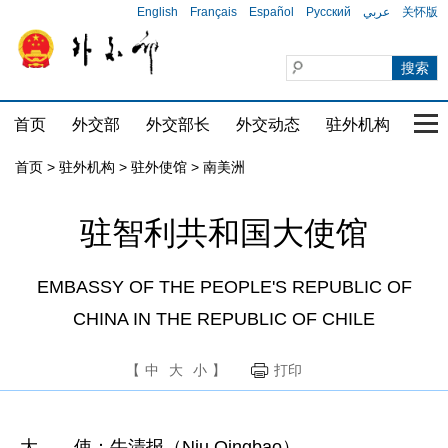
English
Français
Español
Русский
عربي
关怀版
首页
外交部
外交部长
外交动态
驻外机构
国家
首页
>
驻外机构
>
驻外使馆
>
南美洲
驻智利共和国大使馆
EMBASSY OF THE PEOPLE'S REPUBLIC OF
CHINA IN THE REPUBLIC OF CHILE
【
中
大
小
】
打印
大 使：牛清报（Niu Qingbao）