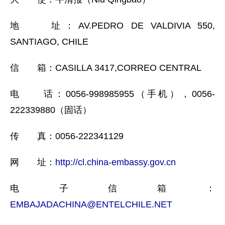
地 址：AV.PEDRO DE VALDIVIA 550,
SANTIAGO, CHILE
信 箱：CASILLA 3417,CORREO CENTRAL
电 话：0056-998985955（手机），0056-
222339880（固话）
传 真：0056-222341129
网 址：
http://cl.china-embassy.gov.cn
电子信箱：
EMBAJADACHINA@ENTELCHILE.NET