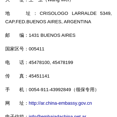
地 址：CRISOLOGO LARRALDE 5349,
CAP.FED.BUENOS AIRES, ARGENTINA
邮 编：1431 BUENOS AIRES
国家区号：005411
电 话：45478100, 45478199
传 真：45451141
手 机：0054-911-43992849（领保专用）
网 址：
http://ar.china-embassy.gov.cn
电子信箱：
info@embajadachina.net.ar