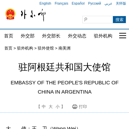
English
Français
Español
Русский
عربي
关怀版
首页
外交部
外交部长
外交动态
驻外机构
国家
首页
>
驻外机构
>
驻外使馆
>
南美洲
驻阿根廷共和国大使馆
EMBASSY OF THE PEOPLE'S REPUBLIC OF
CHINA IN ARGENTINA
【
中
大
小
】
打印
大 使：王 卫（Wang Wei）