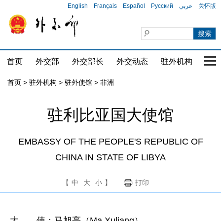
English
Français
Español
Русский
عربي
关怀版
首页
外交部
外交部长
外交动态
驻外机构
国家
首页
>
驻外机构
>
驻外使馆
>
非洲
驻利比亚国大使馆
EMBASSY OF THE PEOPLE'S REPUBLIC OF
CHINA IN STATE OF LIBYA
【
中
大
小
】
打印
大 使：马旭亮（Ma Xuliang）