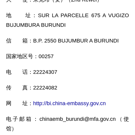
地 址：SUR LA PARCELLE 675 A VUGIZO
BUJUMBURA BURUNDI
信 箱：B.P. 2550 BUJUMBUR A BURUNDI
国家地区号：00257
电 话：22224307
传 真：22224082
网 址：
http://bi.china-embassy.gov.cn
电子邮箱：chinaemb_burundi@mfa.gov.cn（使
馆）