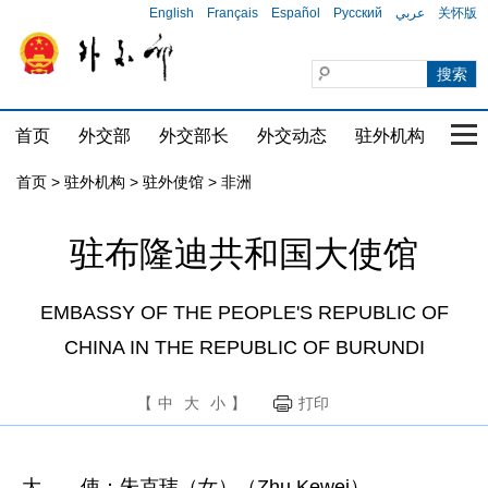
English
Français
Español
Русский
عربي
关怀版
首页
外交部
外交部长
外交动态
驻外机构
国家
首页
>
驻外机构
>
驻外使馆
>
非洲
驻布隆迪共和国大使馆
EMBASSY OF THE PEOPLE'S REPUBLIC OF
CHINA IN THE REPUBLIC OF BURUNDI
【
中
大
小
】
打印
大 使：朱克玮（女）（Zhu Kewei）