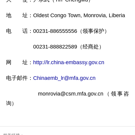
地 址：Oldest Congo Town, Monrovia, Liberia
电 话：00231-886555556（领事保护）
00231-888822589（经商处）
网 址：
http://lr.china-embassy.gov.cn
电子邮件：
Chinaemb_lr@mfa.gov.cn
monrovia@csm.mfa.gov.cn（领事咨
询）