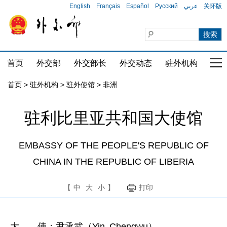
English
Français
Español
Русский
عربي
关怀版
首页
外交部
外交部长
外交动态
驻外机构
国家
首页
>
驻外机构
>
驻外使馆
>
非洲
驻利比里亚共和国大使馆
EMBASSY OF THE PEOPLE'S REPUBLIC OF
CHINA IN THE REPUBLIC OF LIBERIA
【
中
大
小
】
打印
大 使：尹承武（Yin Chengwu）