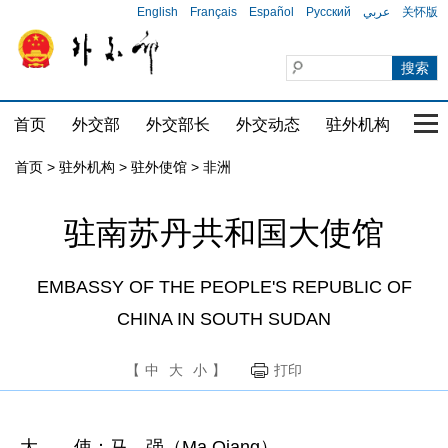
English
Français
Español
Русский
عربي
关怀版
首页
外交部
外交部长
外交动态
驻外机构
国家
首页
>
驻外机构
>
驻外使馆
>
非洲
驻南苏丹共和国大使馆
EMBASSY OF THE PEOPLE'S REPUBLIC OF
CHINA IN SOUTH SUDAN
【
中
大
小
】
打印
大 使：马 强（Ma Qiang）