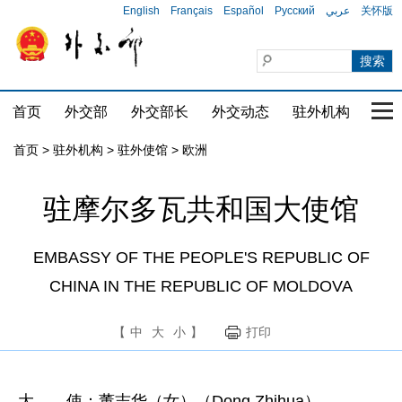
English
Français
Español
Русский
عربي
关怀版
首页
外交部
外交部长
外交动态
驻外机构
国家
首页
>
驻外机构
>
驻外使馆
>
欧洲
驻摩尔多瓦共和国大使馆
EMBASSY OF THE PEOPLE'S REPUBLIC OF
CHINA IN THE REPUBLIC OF MOLDOVA
【
中
大
小
】
打印
大 使：董志华（女）（Dong Zhihua）