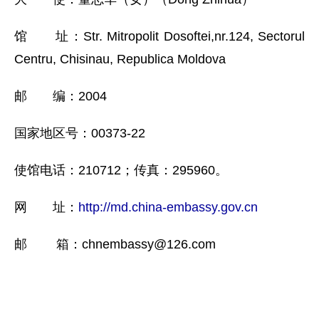
馆 址：Str. Mitropolit Dosoftei,nr.124, Sectorul
Centru, Chisinau, Republica Moldova
邮 编：2004
国家地区号：00373-22
使馆电话：210712；传真：295960。
网 址：
http://md.china-embassy.gov.cn
邮 箱：chnembassy@126.com