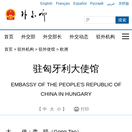
English
Français
Español
Русский
عربي
关怀版
首页
外交部
外交部长
外交动态
驻外机构
国家
首页
>
驻外机构
>
驻外使馆
>
欧洲
驻匈牙利大使馆
EMBASSY OF THE PEOPLE'S REPUBLIC OF
CHINA IN HUNGARY
【
中
大
小
】
打印
大 使：龚 韬（Gong Tao）