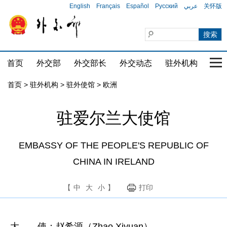
English
Français
Español
Русский
عربي
关怀版
首页
外交部
外交部长
外交动态
驻外机构
国家
首页
>
驻外机构
>
驻外使馆
>
欧洲
驻爱尔兰大使馆
EMBASSY OF THE PEOPLE'S REPUBLIC OF
CHINA IN IRELAND
【
中
大
小
】
打印
大 使：赵希源（Zhao Xiyuan）