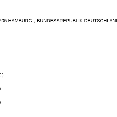
 HAMBURG，BUNDESSREPUBLIK DEUTSCHLAN
询）
）
）