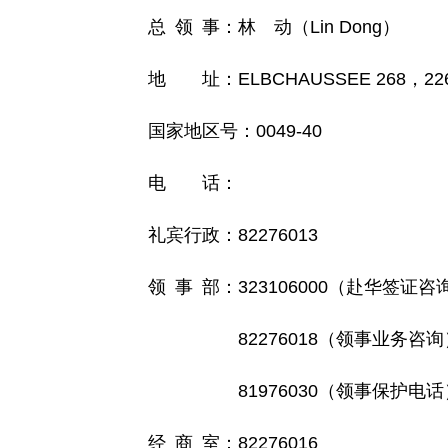
总 领 事：林 动（Lin Dong）
地 址：ELBCHAUSSEE 268，22605
国家地区号：0049-40
电 话：
礼宾行政：82276013
领 事 部：323106000（赴华签证咨
82276018（领事业务咨询
81976030（领事保护电话
经 商 室：82276016