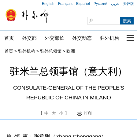
English
Français
Español
Русский
عربي
关怀版
首页
外交部
外交部长
外交动态
驻外机构
国家
首页
>
驻外机构
>
驻外总领馆
>
欧洲
驻米兰总领事馆（意大利）
CONSULATE-GENERAL OF THE PEOPLE'S
REPUBLIC OF CHINA IN MILANO
【
中
大
小
】
打印
总 领 事：张承刚（Zhang Chenggang）