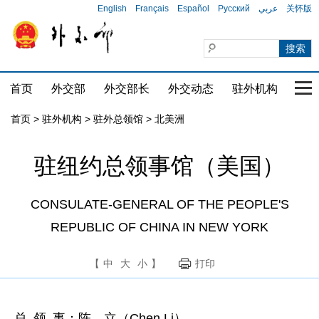
English
Français
Español
Русский
عربي
关怀版
首页
外交部
外交部长
外交动态
驻外机构
国家
首页
>
驻外机构
>
驻外总领馆
>
北美洲
驻纽约总领事馆（美国）
CONSULATE-GENERAL OF THE PEOPLE'S
REPUBLIC OF CHINA IN NEW YORK
【
中
大
小
】
打印
总 领 事：陈 立（Chen Li）